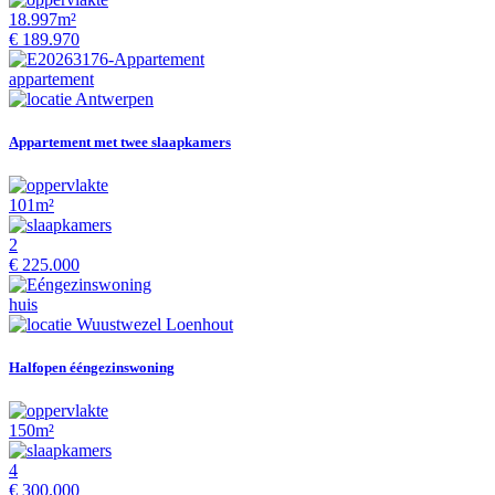
18.997m²
€ 189.970
appartement
Antwerpen
Appartement met twee slaapkamers
101m²
2
€ 225.000
huis
Wuustwezel Loenhout
Halfopen ééngezinswoning
150m²
4
€ 300.000