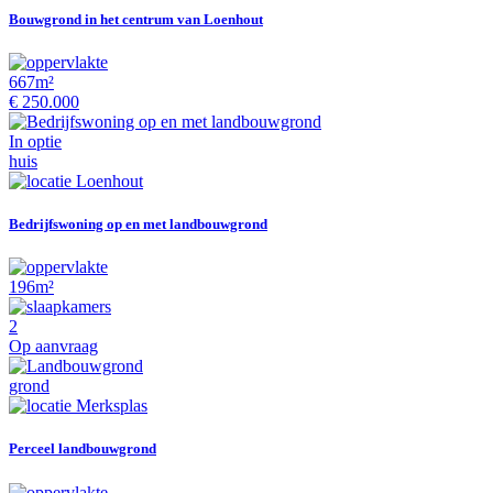
Bouwgrond in het centrum van Loenhout
667m²
€ 250.000
In optie
huis
Loenhout
Bedrijfswoning op en met landbouwgrond
196m²
2
Op aanvraag
grond
Merksplas
Perceel landbouwgrond