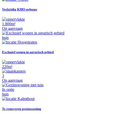
Veelzijdig KMO-gebouw
1.800m²
Op aanvraag
huis
Hoogstraten
Exclusief wonen in agrarisch gebied
220m²
3
Op aanvraag
In optie
huis
Kalmthout
Te renoveren gezinswoning